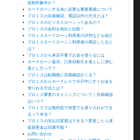
規制対象外か？
カードローンする為に必要な審査通過について
プロミスの在籍確認、電話以外の方法とは？
プロミスのビジネスローンってあるの？
プロミスの金利を他社と比較！
プロミスカードローン利用者の評判などを紹介
プロミスカードローンご利用者の満足した点と
は？
プロミスから来店不要でお金を借りるには
カードローン返済、口座自動引き落としに潜む
落とし穴って？
プロミスは転職後に在籍確認がくる？
プロミスからカードレスで今日中にすぐお金を
借りれる方法とは？
プロミス審査のタイミングについて｜在籍確認
はいつ？
プロミスでは無利息で何度でも借り入れができ
るって本当？
プロミスの支払日変更はできる？変更したら遅
延損害金は回避可能？
お問い合わせ