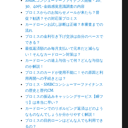
SMBCコンシューマーファイナンス開催・20、
30、40代-金銭感覚意識調査の内容
プロミスからのお知らせメールが来たら？督
促？勧誘？その対応策プロミス
カードローンお試し診断は正確？本審査までの
流れ
プロミスの金利引き下げ交渉は自分のペースで
できる？
最低返済額のみ毎月支払いで元本だと減らな
い！そんなカードローン対策は？
カードローンの途上与信って何？どんな与信な
のか解説！
プロミスのカードが使用不能に！その原因と利
用再開への手続きとは？
プロミス・SMBCコンシューマーファイナンス
の歴史と歴代CM
プロミスの振込みキャッシングサービス【瞬フ
リ】は本当に早い？
カードローンでのリボルビング返済はどのよう
なものなんでしょうか分かりやすく解説！
プロミスの目的ローンはどんな人でも利用でき
け
るの？