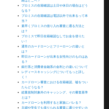
絡はどこへ？
プロミスの在籍確認は土日や休日の場合はどう
なる？
引
プロミスの在籍確認は電話以外で出来るって本
当？
素早くプロミスの借り入れ審査に通る方法と
は？
プロミスで即日在籍確認なしでお金を借りた
い！
通常のカードローンとフリーローンの違いと
を
は？
即日カードローンが出来る女性向けのものはあ
る？
銀行系と消費者金融系の金利との違いについて
せ
レディースキャッシングについてもっと詳し
く！
カードローン審査における在籍確認、嘘をつい
たらどうなる？
総量規制対象外のキャッシング、その審査基準
とは？
カードローンを利用すると家族にバレる？
主婦や学生でも借りられる審査に通りやすいカ