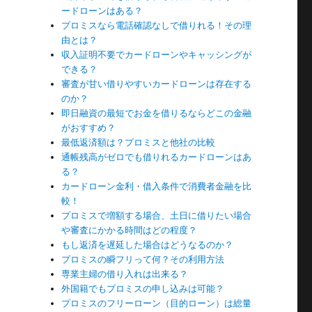
ードローンはある？
プロミスなら電話確認なしで借りれる！その理
由とは？
収入証明不要でカードローンやキャッシングが
できる？
審査が甘い借りやすいカードローンは存在する
のか？
即日融資の最短でお金を借りるならどこの金融
がおすすめ？
最低返済額は？プロミスと他社の比較
通帳残高がゼロでも借りれるカードローンはあ
る？
カードローン金利・借入条件で消費者金融を比
較！
プロミスで増額する場合、土日に借りたい場合
や審査にかかる時間はどの程度？
もし返済を遅延した場合はどうなるのか？
プロミスの瞬フリって何？その利用方法
ョ
専業主婦の借り入れは出来る？
外国籍でもプロミスの申し込みは可能？
プロミスのフリーローン（目的ローン）は総量