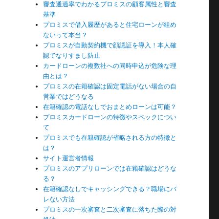
審査通過率でわかるプロミスの顧客属性と審査
基準
プロミスで借入履歴があると住宅ローンが組め
ないって本当？
プロミスが自動契約機で顔認証を導入！本人確
認でなりすまし防止
カードローンの複数社への同時申込が危険な理
由とは？
プロミスの在籍確認は固定電話がない場合の自
営業ではどうなる
在籍確認の電話なしでおまとめローンは可能？
プロミスカードローンの特徴やスペックについ
て
プロミスでも在籍確認が省略される方の特徴と
は？
サイト運営者情報
プロミスのアプリローンでは在籍確認はどうな
る？
在籍確認なしでキャッシングできる？職場にバ
レない方法
プロミスの一次審査と二次審査に落ちた際の対