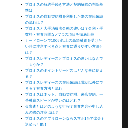
プロミスの解約手続き方法と契約解除の判断基
準は
プロミスの自動契約機を利用した際の在籍確認
の流れは？
プロミスと大手消費者金融の違いは？金利・手
数料・審査時間など7つの項目を徹底比較
カードローンで100万以上の高額融資を受けた
い時に注意すべき点と審査に通りやすい方法と
は？
プロミスレディースとプロミスの違いはなんで
しょうか？
が
プロミスのポイントサービスはどんな事に使え
る？
プロミスレディースの在籍確認は電話以外にで
きる？審査方法と流れ
プロミスはネット、自動契約機、来店契約、一
番融資スピードが早いのはどれ？
仮審査とはどのような行程？審査内容や申し込
みの際の注意点は？
プロミスのアプリローンならスマホ1台で出金も
返済も可能！