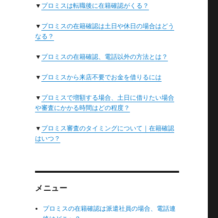
▼
プロミスは転職後に在籍確認がくる？
▼
プロミスの在籍確認は土日や休日の場合はどう
なる？
ス
を
▼
プロミスの在籍確認、電話以外の方法とは？
▼
プロミスから来店不要でお金を借りるには
▼
プロミスで増額する場合、土日に借りたい場合
や審査にかかる時間はどの程度？
▼
プロミス審査のタイミングについて｜在籍確認
はいつ？
取
メニュー
リ
プロミスの在籍確認は派遣社員の場合、電話連