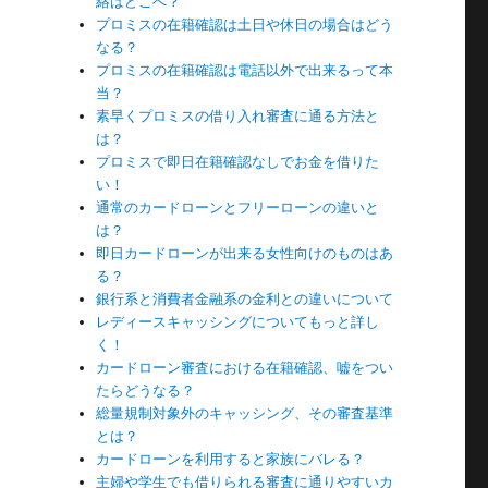
絡はどこへ？
プロミスの在籍確認は土日や休日の場合はどう
し
なる？
プロミスの在籍確認は電話以外で出来るって本
当？
素早くプロミスの借り入れ審査に通る方法と
は？
プロミスで即日在籍確認なしでお金を借りた
い！
能
通常のカードローンとフリーローンの違いと
は？
即日カードローンが出来る女性向けのものはあ
る？
増
銀行系と消費者金融系の金利との違いについて
レディースキャッシングについてもっと詳し
く！
カードローン審査における在籍確認、嘘をつい
れ
たらどうなる？
総量規制対象外のキャッシング、その審査基準
とは？
カードローンを利用すると家族にバレる？
差
主婦や学生でも借りられる審査に通りやすいカ