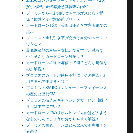
SMBCコンシューマーファイナンス開催・20、
30、40代-金銭感覚意識調査の内容
プロミスからのお知らせメールが来たら？督
促？勧誘？その対応策プロミス
カードローンお試し診断は正確？本審査までの
流れ
プロミスの金利引き下げ交渉は自分のペースで
できる？
最低返済額のみ毎月支払いで元本だと減らな
い！そんなカードローン対策は？
カードローンの途上与信って何？どんな与信な
のか解説！
プロミスのカードが使用不能に！その原因と利
用再開への手続きとは？
プロミス・SMBCコンシューマーファイナンス
の歴史と歴代CM
プロミスの振込みキャッシングサービス【瞬フ
リ】は本当に早い？
カードローンでのリボルビング返済はどのよう
なものなんでしょうか分かりやすく解説！
プロミスの目的ローンはどんな人でも利用でき
るの？