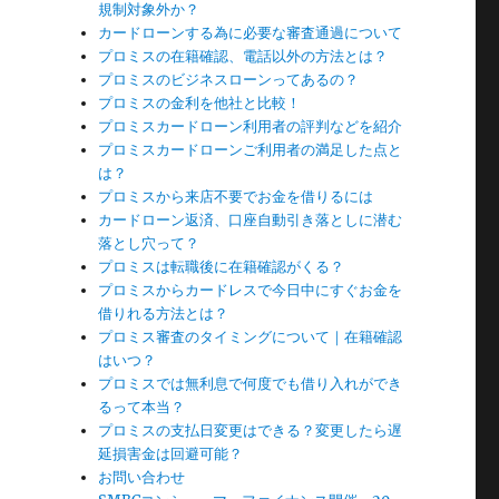
規制対象外か？
は
カードローンする為に必要な審査通過について
プロミスの在籍確認、電話以外の方法とは？
プロミスのビジネスローンってあるの？
プロミスの金利を他社と比較！
プロミスカードローン利用者の評判などを紹介
プロミスカードローンご利用者の満足した点と
れ
は？
プロミスから来店不要でお金を借りるには
カードローン返済、口座自動引き落としに潜む
落とし穴って？
プロミスは転職後に在籍確認がくる？
プロミスからカードレスで今日中にすぐお金を
借りれる方法とは？
の
プロミス審査のタイミングについて｜在籍確認
はいつ？
プロミスでは無利息で何度でも借り入れができ
るって本当？
プロミスの支払日変更はできる？変更したら遅
延損害金は回避可能？
お問い合わせ