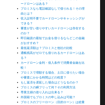
ードローンはある？
プロミスなら電話確認なしで借りれる！その理
由とは？
い
収入証明不要でカードローンやキャッシングが
できる？
審査が甘い借りやすいカードローンは存在する
のか？
消
即日融資の最短でお金を借りるならどこの金融
がおすすめ？
最低返済額は？プロミスと他社の比較
通帳残高がゼロでも借りれるカードローンはあ
リ
る？
カードローン金利・借入条件で消費者金融を比
較！
プロミスで増額する場合、土日に借りたい場合
や審査にかかる時間はどの程度？
もし返済を遅延した場合はどうなるのか？
プロミスの瞬フリって何？その利用方法
専業主婦の借り入れは出来る？
外国籍でもプロミスの申し込みは可能？
プロミスのフリーローン（目的ローン）は総量