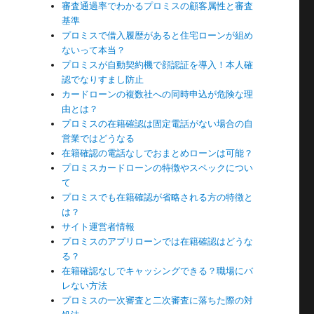
審査通過率でわかるプロミスの顧客属性と審査
基準
プロミスで借入履歴があると住宅ローンが組め
ないって本当？
プロミスが自動契約機で顔認証を導入！本人確
認でなりすまし防止
カードローンの複数社への同時申込が危険な理
由とは？
プロミスの在籍確認は固定電話がない場合の自
営業ではどうなる
在籍確認の電話なしでおまとめローンは可能？
プロミスカードローンの特徴やスペックについ
て
プロミスでも在籍確認が省略される方の特徴と
は？
サイト運営者情報
プロミスのアプリローンでは在籍確認はどうな
る？
在籍確認なしでキャッシングできる？職場にバ
レない方法
プロミスの一次審査と二次審査に落ちた際の対