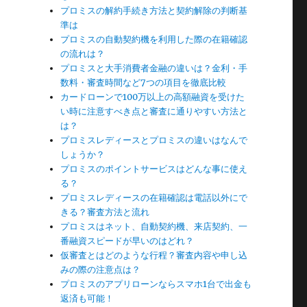
プロミスの解約手続き方法と契約解除の判断基
準は
プロミスの自動契約機を利用した際の在籍確認
の流れは？
プロミスと大手消費者金融の違いは？金利・手
数料・審査時間など7つの項目を徹底比較
カードローンで100万以上の高額融資を受けた
い時に注意すべき点と審査に通りやすい方法と
は？
プロミスレディースとプロミスの違いはなんで
しょうか？
プロミスのポイントサービスはどんな事に使え
る？
プロミスレディースの在籍確認は電話以外にで
きる？審査方法と流れ
プロミスはネット、自動契約機、来店契約、一
番融資スピードが早いのはどれ？
仮審査とはどのような行程？審査内容や申し込
みの際の注意点は？
プロミスのアプリローンならスマホ1台で出金も
返済も可能！