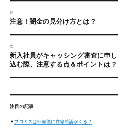
投
前
稿
注意！闇金の見分け方とは？
前
の
ナ
投
ビ
稿:
次
ゲ
新入社員がキャッシング審査に申し
次
の
込む際、注意する点＆ポイントは？
ー
投
シ
稿:
ョ
ン
注目の記事
▼
プロミスは転職後に在籍確認がくる？